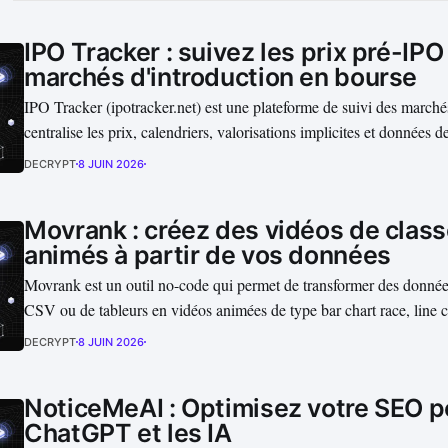
IPO Tracker : suivez les prix pré-IPO 
marchés d'introduction en bourse
IPO Tracker (ipotracker.net) est une plateforme de suivi des march
centralise les prix, calendriers, valorisations implicites et données 
entreprises qui préparent leur introduction en bourse. L'outil agrège
DECRYPT
8 JUIN 2026
afin de permettre aux utilisateurs de suivre l'évolution des sociétés...
Movrank : créez des vidéos de clas
animés à partir de vos données
Movrank est un outil no-code qui permet de transformer des données
CSV ou de tableurs en vidéos animées de type bar chart race, line c
ou classement dynamique. La plateforme génère automatiquement
DECRYPT
8 JUIN 2026
adaptées à YouTube, TikTok, Instagram Reels ou aux présentations p
NoticeMeAI : Optimisez votre SEO p
ChatGPT et les IA