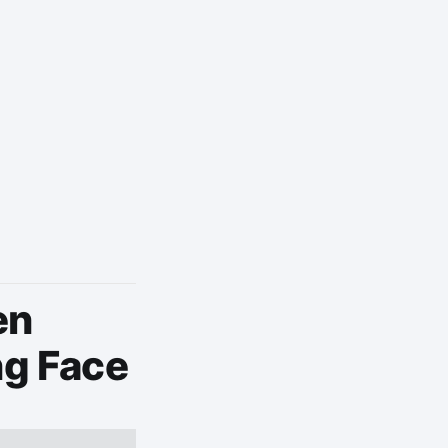
en
ng Face