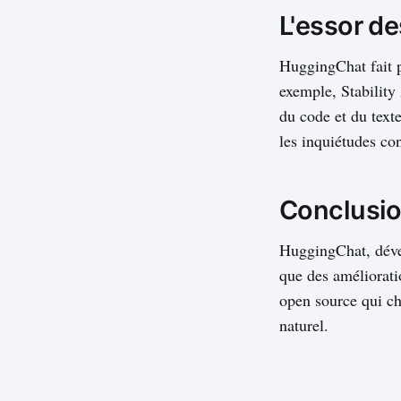
L'essor d
HuggingChat fait p
exemple, Stabilit
du code et du text
les inquiétudes co
Conclusi
HuggingChat, déve
que des amélioratio
open source qui ch
naturel.