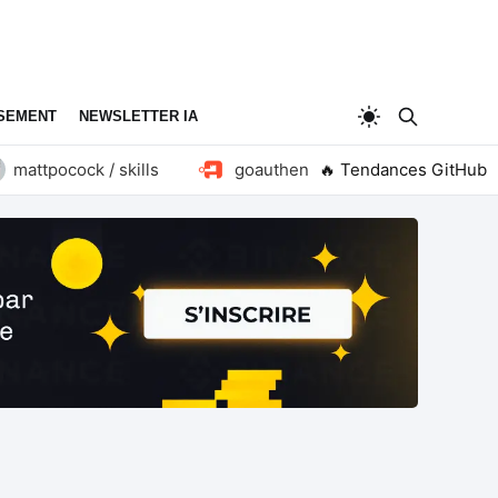
SEMENT
NEWSLETTER IA
attpocock / skills
goauthentik / authentik
🔥 Tendances GitHub
hua