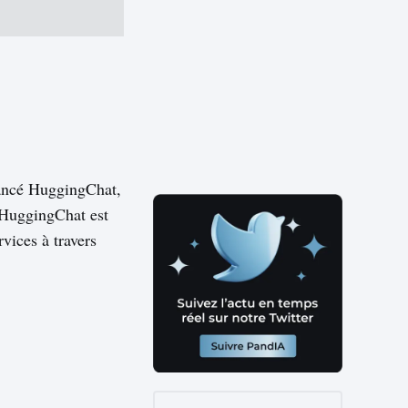
 lancé HuggingChat,
 HuggingChat est
rvices à travers