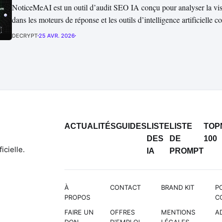
NoticeMeAI est un outil d’audit SEO IA conçu pour analyser la visi
dans les moteurs de réponse et les outils d’intelligence artificiell
Claude, Perplexity ou Gemini. Il permet de scanner un site afin de vér
DECRYPT
25 AVR. 2026
découvert, lu, compris,...
ACTUALITÉS
GUIDES
LISTE
LISTE
TOP
DES
DE
100
icielle.
IA
PROMPT
À
CONTACT
BRAND KIT
P
PROPOS
C
FAIRE UN
OFFRES
MENTIONS
A
DON
D'EMPLOI
LÉGALES