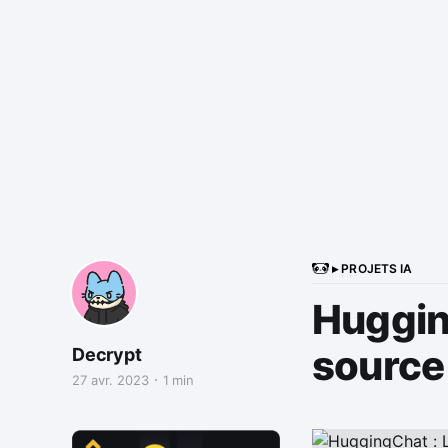
▸ PROJETS IA
Hugging
source
Decrypt
27 avr. 2023
1 min