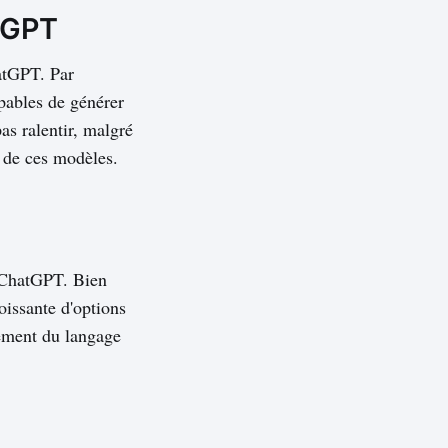
atGPT
hatGPT. Par
pables de générer
as ralentir, malgré
s de ces modèles.
 ChatGPT. Bien
oissante d'options
tement du langage