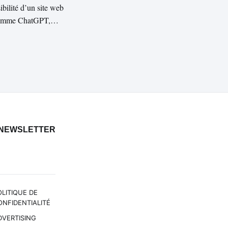
bilité d’un site web
e comme ChatGPT,
ifier s’il peut être
NEWSLETTER
OLITIQUE DE
ONFIDENTIALITÉ
DVERTISING