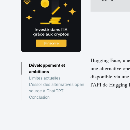
Hugging Face, une 
Développement et
une alternative o
ambitions
disponible via une 
Limites actuelles
l'API de Hugging 
L'essor des alternatives open
source à ChatGPT
Conclusion