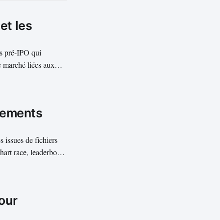
et les
és pré-IPO qui
de marché liées aux
 plusieurs sources
sements
 issues de fichiers
hart race, leaderboard
 des vidéos MP4
rofessionnelles....
our