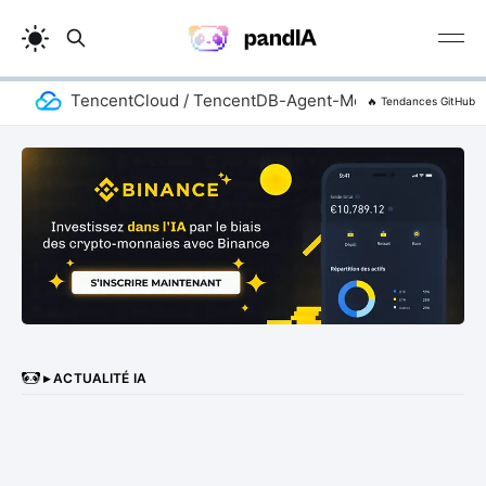
TencentCloud / TencentDB-Agent-Memory
addy
🔥 Tendances GitHub
▸ ACTUALITÉ IA