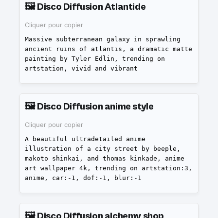
🖼️
Disco Diffusion Atlantide
Cliquer pour copier
Massive subterranean galaxy in sprawling
ancient ruins of atlantis, a dramatic matte
painting by Tyler Edlin, trending on
artstation, vivid and vibrant
🖼️
Disco Diffusion anime style
Cliquer pour copier
A beautiful ultradetailed anime
illustration of a city street by beeple,
makoto shinkai, and thomas kinkade, anime
art wallpaper 4k, trending on artstation:3,
anime, car:-1, dof:-1, blur:-1
🖼️
Disco Diffusion alchemy shop