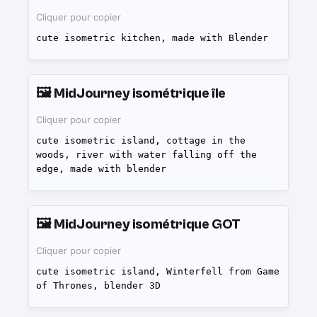
Cliquer pour copier
cute isometric kitchen, made with Blender
🖼️
MidJourney isométrique île
Cliquer pour copier
cute isometric island, cottage in the
woods, river with water falling off the
edge, made with blender
🖼️
MidJourney isométrique GOT
Cliquer pour copier
cute isometric island, Winterfell from Game
of Thrones, blender 3D