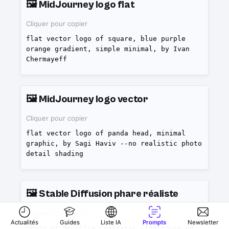
🖼️
MidJourney logo flat
Cliquer pour copier
flat vector logo of square, blue purple
orange gradient, simple minimal, by Ivan
Chermayeff
🖼️
MidJourney logo vector
Cliquer pour copier
flat vector logo of panda head, minimal
graphic, by Sagi Haviv --no realistic photo
detail shading
🖼️
Stable Diffusion phare réaliste
Cliquer pour copier
Actualités
Guides
Liste IA
Prompts
Newsletter
photo of 8k ultra realistic lighthouse on