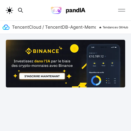
TencentCloud / TencentDB-Agent-Memory
addyosma
🔥 Tendances GitHub