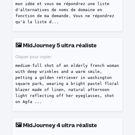
mon idée et vous me répondrez une liste
d'alternatives de noms de domaine en
fonction de ma demande. Vous ne répondrez
qu'à la liste d
...
🖼️
MidJourney 5 ultra réaliste
Cliquer pour copier
medium-full shot of an elderly french woman
with deep wrinkles and a warm smile,
petting a golden retriever in washington
square park, wearing a bright pastel floral
blazer made of linen, natural afternoon
light reflecting off her eyeglasses, shot
on Agfa
...
🖼️
MidJourney 4 ultra réaliste