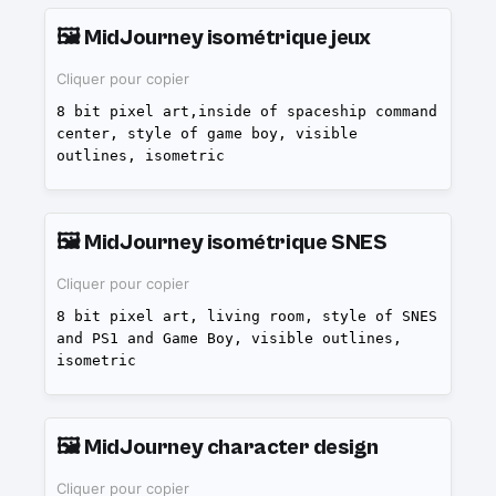
🖼️
MidJourney isométrique jeux
Cliquer pour copier
8 bit pixel art,inside of spaceship command
center, style of game boy, visible
outlines, isometric
🖼️
MidJourney isométrique SNES
Cliquer pour copier
8 bit pixel art, living room, style of SNES
and PS1 and Game Boy, visible outlines,
isometric
🖼️
MidJourney character design
Cliquer pour copier