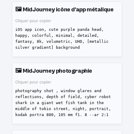
🖼️
MidJourney icône d'app métalique
Cliquer pour copier
iOS app icon, cute purple panda head,
happy, colorful, minimal, detailed,
fantasy, 8k, volumetric, UHD, [metallic
silver gradient] background
🖼️
MidJourney photographie
Cliquer pour copier
photography shot , window glares and
reflections, depth of field, cyber robot
shark in a giant wet fish tank in the
middle of tokio street, night, portrait,
kodak portra 800, 105 mm f1. 8 --ar 2:1