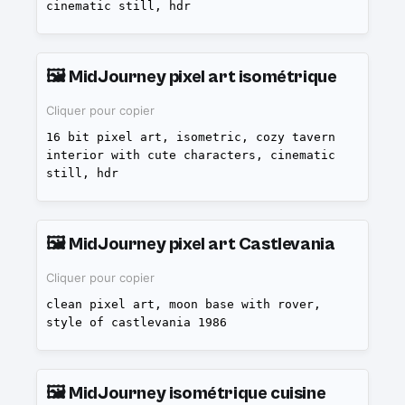
cinematic still, hdr
🖼️
MidJourney pixel art isométrique
Cliquer pour copier
16 bit pixel art, isometric, cozy tavern
interior with cute characters, cinematic
still, hdr
🖼️
MidJourney pixel art Castlevania
Cliquer pour copier
clean pixel art, moon base with rover,
style of castlevania 1986
🖼️
MidJourney isométrique cuisine