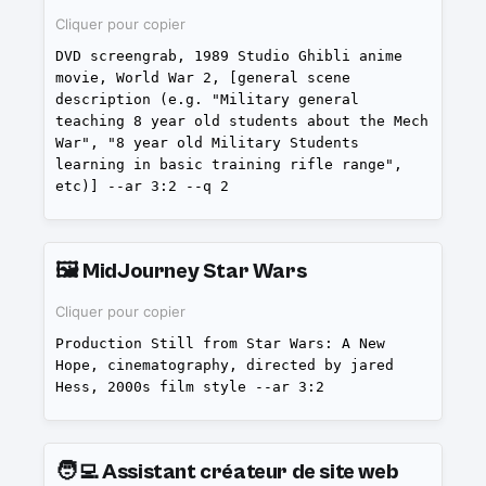
Cliquer pour copier
DVD screengrab, 1989 Studio Ghibli anime
movie, World War 2, [general scene
description (e.g. "Military general
teaching 8 year old students about the Mech
War", "8 year old Military Students
learning in basic training rifle range",
etc)] --ar 3:2 --q 2
🖼️
MidJourney Star Wars
Cliquer pour copier
Production Still from Star Wars: A New
Hope, cinematography, directed by jared
Hess, 2000s film style --ar 3:2
🧑‍💻
Assistant créateur de site web