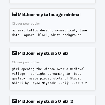
🖼️
MidJourney tatouage minimal
Cliquer pour copier
minimal tattoo design, symmetrical, line,
dots, square, black, white background
🖼️
MidJourney studio Ghibli
Cliquer pour copier
girl opening the window over a medieval
village , sunlight streaming in, best
quality, masterpiece, style of Studio
Ghibli by Hayao Miyazaki --niji --ar 3:2
🖼️
MidJourney studio Ghibli 2