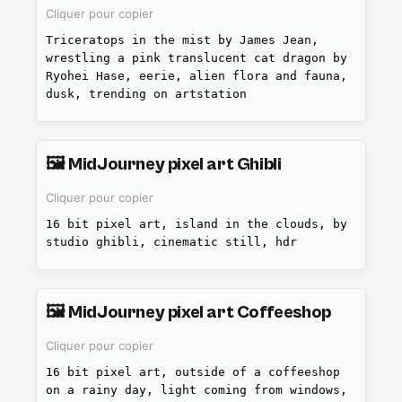
Cliquer pour copier
Triceratops in the mist by James Jean,
wrestling a pink translucent cat dragon by
Ryohei Hase, eerie, alien flora and fauna,
dusk, trending on artstation
🖼️
MidJourney pixel art Ghibli
Cliquer pour copier
16 bit pixel art, island in the clouds, by
studio ghibli, cinematic still, hdr
🖼️
MidJourney pixel art Coffeeshop
Cliquer pour copier
16 bit pixel art, outside of a coffeeshop
on a rainy day, light coming from windows,