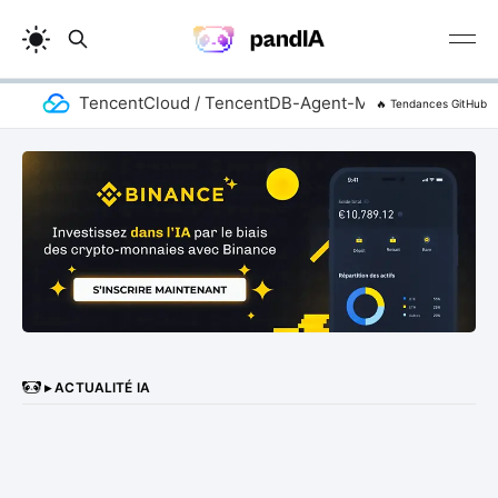
TencentCloud / TencentDB-Agent-Memory
ad
🔥 Tendances GitHub
▸ ACTUALITÉ IA