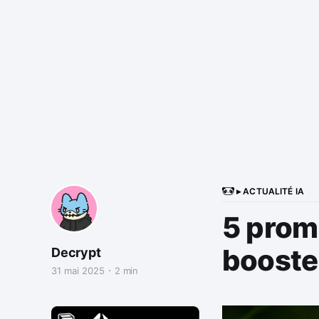
▸ ACTUALITÉ IA
5 prom
booste
Decrypt
31 mai 2025
2 min