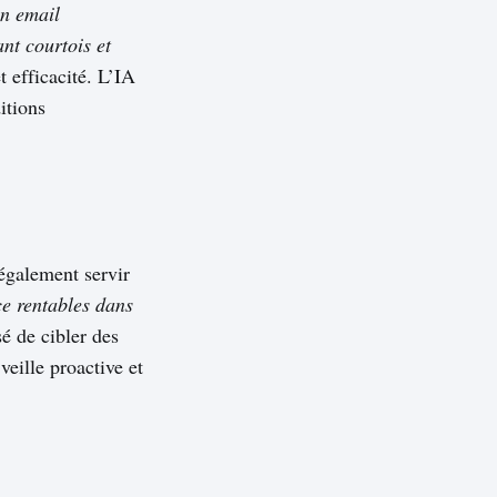
un email
nt courtois et
 efficacité. L’IA
itions
 également servir
ce rentables dans
sé de cibler des
veille proactive et