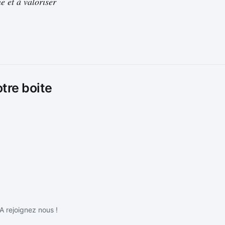
e et à valoriser
otre boite
IA rejoignez nous !