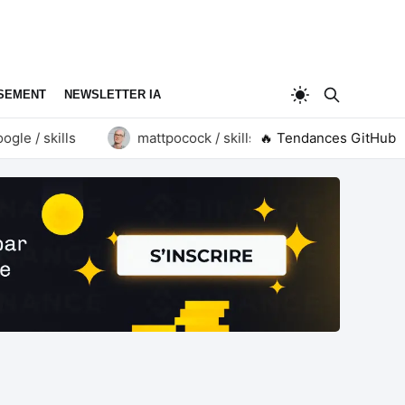
SEMENT
NEWSLETTER IA
 / skills
mattpocock / skills
🔥 Tendances GitHub
goauthentik / aut