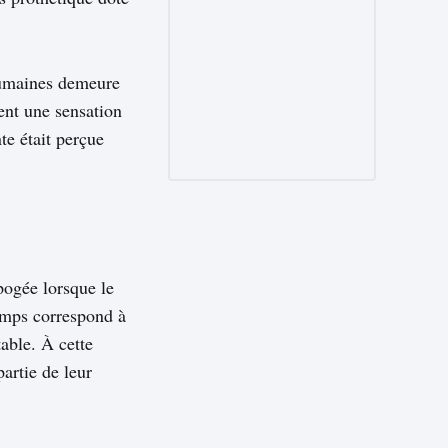
 humaines demeure
ient une sensation
te était perçue
apogée lorsque le
emps correspond à
able. À cette
partie de leur