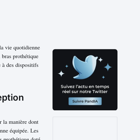
 la vie quotidienne
 bras prothétique
 à des dispositifs
eption
er la manière dont
onne équipée. Les
s prothétique doté