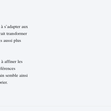
 à s’adapter aux
rait transformer
is aussi plus
 à affiner les
éférences
ain semble ainsi
rier.