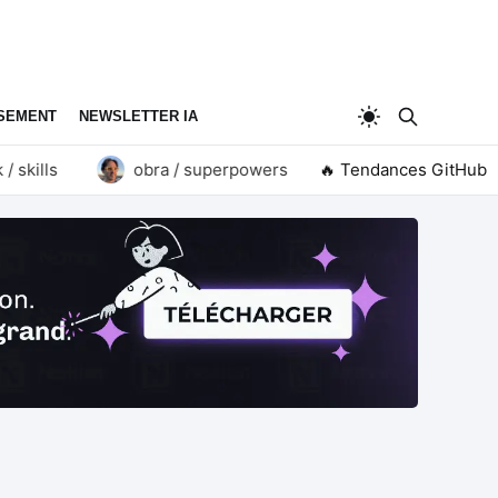
SEMENT
NEWSLETTER IA
ills
obra / superpowers
🔥 Tendances GitHub
goauthentik / authent