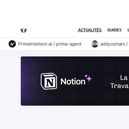
ACTUALITÉS
GUIDES
PrimeIntellect-ai / prime-agent
addyosmani / agen