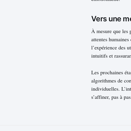
Vers une me
À mesure que les p
attentes humaines 
l’expérience des ut
intuitifs et rassura
Les prochaines étap
algorithmes de con
individuelles. L’in
s’affiner, pas à pa