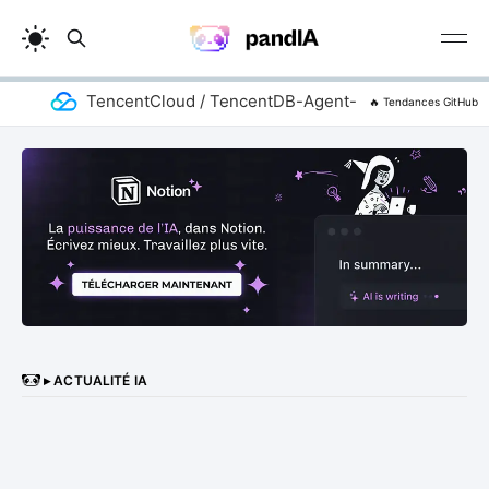
TencentCloud / TencentDB-Agent-Memory
a
🔥 Tendances GitHub
▸ ACTUALITÉ IA