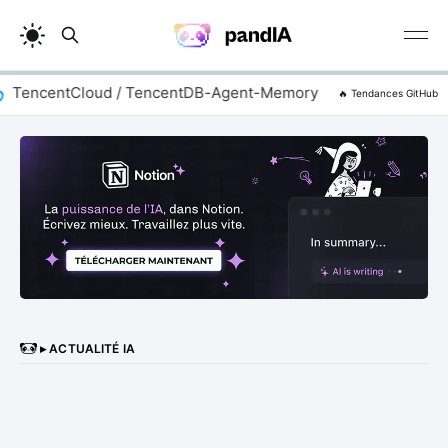
TencentCloud / TencentDB-Agent-Memory
addyosmani
🔥 Tendances GitHub
▸ ACTUALITÉ IA