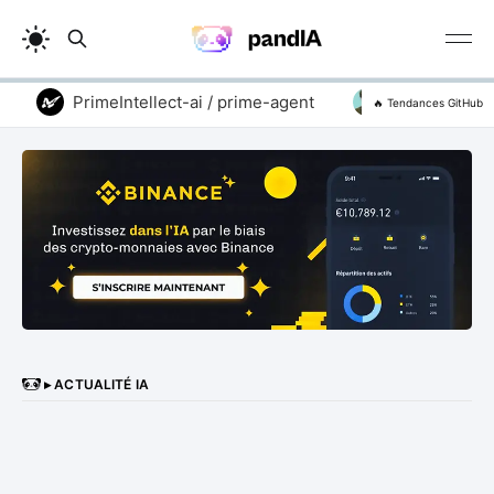
PrimeIntellect-ai / prime-agent
addyosmani / a
🔥 Tendances GitHub
▸ ACTUALITÉ IA