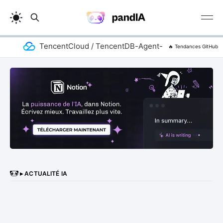
TencentCloud / TencentDB-Agent-Memory
a
🔥 Tendances GitHub
▸ ACTUALITÉ IA