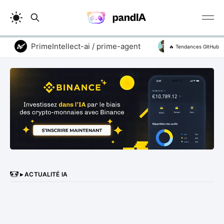
PrimeIntellect-ai / prime-agent
addyosmani / ag
🔥 Tendances GitHub
▸ ACTUALITÉ IA