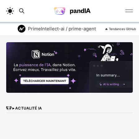
PrimeIntellect-ai / prime-agent
addyosmani 
🔥 Tendances GitHub
▸ ACTUALITÉ IA