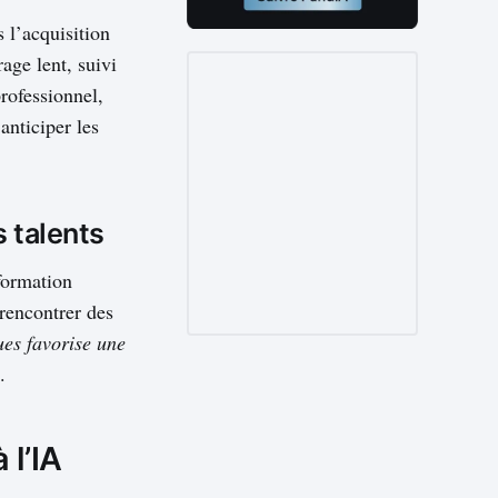
 l’acquisition
age lent, suivi
professionnel,
nticiper les
 talents
formation
rencontrer des
ues favorise une
.
 l’IA