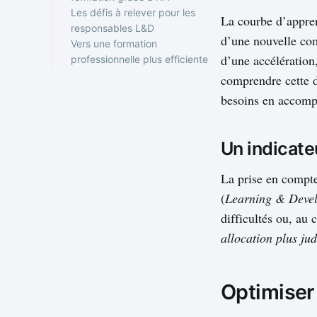
Les défis à relever pour les
Réduction du temps de
La courbe d’appren
responsables L&D
formation
d’une nouvelle com
Vers une formation
Renforcement des
d’une accélération,
professionnelle plus efficiente
compétences
organisationnelles
comprendre cette d
besoins en accom
Un indicate
La prise en compte
(
Learning & Deve
difficultés ou, au 
allocation plus ju
Optimiser 