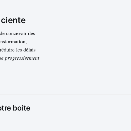
iciente
 de concevoir des
ransformation,
éduire les délais
se progressivement
otre boite