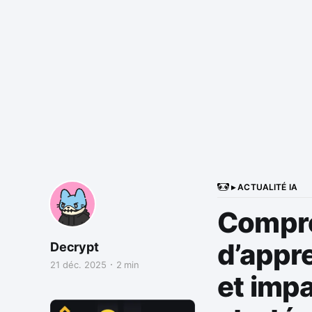
▸ ACTUALITÉ IA
Compre
d’appr
Decrypt
21 déc. 2025
2 min
et impa