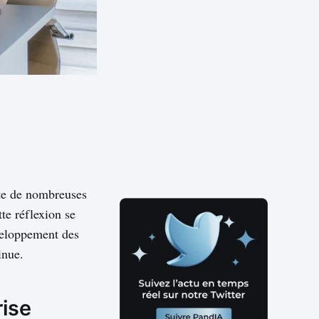
cite de nombreuses
tte réflexion se
éveloppement des
inue.
rise