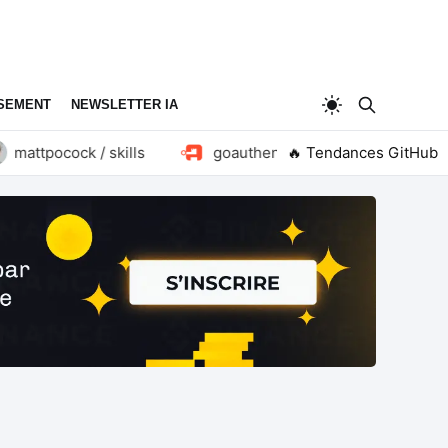
SEMENT
NEWSLETTER IA
ttpocock / skills
goauthentik / authentik
🔥 Tendances GitHub
huan