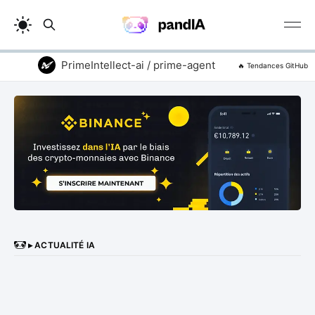
PrimeIntellect-ai / prime-agent
addyosmani 
🔥 Tendances GitHub
▸ ACTUALITÉ IA