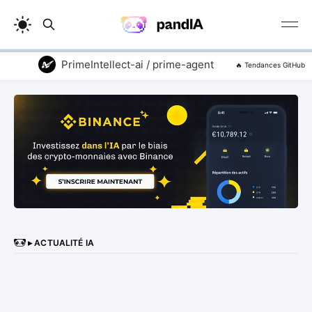
PrimeIntellect-ai / prime-agent
vitali87 / c
🔥 Tendances GitHub
▸ ACTUALITÉ IA