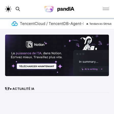
TencentCloud / TencentDB-Agent-Memory
a
🔥 Tendances GitHub
▸ ACTUALITÉ IA