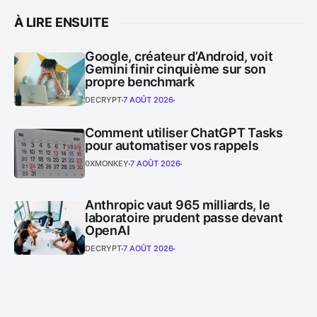
À LIRE ENSUITE
Google, créateur d’Android, voit
Gemini finir cinquième sur son
propre benchmark
DECRYPT
7 AOÛT 2026
Comment utiliser ChatGPT Tasks
pour automatiser vos rappels
0XMONKEY
7 AOÛT 2026
Anthropic vaut 965 milliards, le
laboratoire prudent passe devant
OpenAI
DECRYPT
7 AOÛT 2026