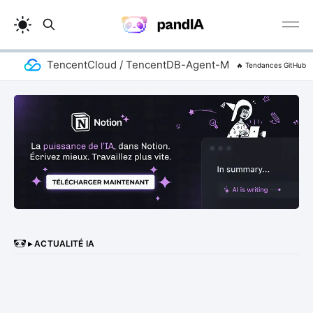
TencentCloud / TencentDB-Agent-Memory
add
🔥 Tendances GitHub
▸ ACTUALITÉ IA