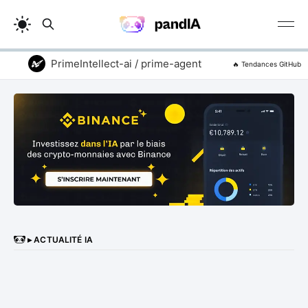
PrimeIntellect-ai / prime-agent
vitali87 / code
🔥 Tendances GitHub
▸ ACTUALITÉ IA