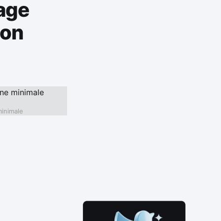
age
ion
minimale