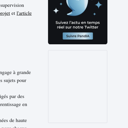
 supervision
rojet
et
l'article
angage à grande
s sujets pour
igés par des
rentissage en
nées de haute
s pour chaque