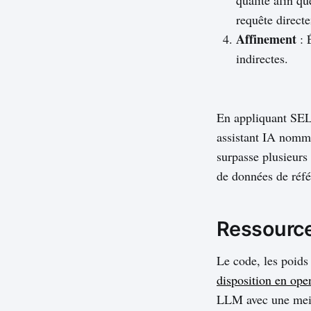
requête direct
Affinement
: 
indirectes.
En appliquant SE
assistant IA nomm
surpasse plusieurs
de données de réfé
Ressource
Le code, les poid
disposition en ope
LLM avec une meille