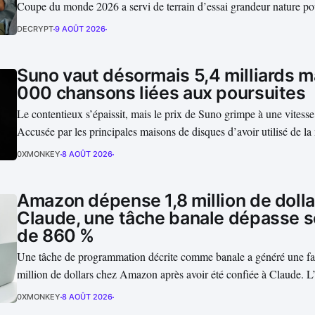
Coupe du monde 2026 a servi de terrain d’essai grandeur nature p
valent réellement les modèles lorsqu’ils doivent raisonner sous ince
DECRYPT
9 AOÛT 2026
Thinking avait placé l’Espagne au sommet...
Suno vaut désormais 5,4 milliards m
000 chansons liées aux poursuites
Le contentieux s’épaissit, mais le prix de Suno grimpe à une vitesse
Accusée par les principales maisons de disques d’avoir utilisé de l
pour entraîner ses modèles, la startup vient pourtant de franchir un
0XMONKEY
8 AOÛT 2026
: 400 millions de dollars levés et une valorisation...
Amazon dépense 1,8 million de dolla
Claude, une tâche banale dépasse 
de 860 %
Une tâche de programmation décrite comme banale a généré une fa
million de dollars chez Amazon après avoir été confiée à Claude. 
comment un agent de code peut transformer quelques modifications
0XMONKEY
8 AOÛT 2026
dépense hors de contrôle lorsque chaque appel au modèle, chaque..