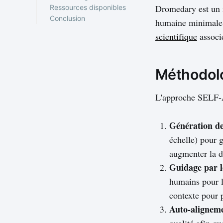
Dromedary est un 
Ressources disponibles
Conclusion
humaine minimale. 
scientifique
associ
Méthodol
L'approche SELF-A
Génération de
échelle) pour 
augmenter la d
Guidage par l
humains pour l
contexte pour p
Auto-alignem
qualité afin q