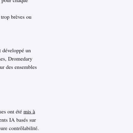
 trop brèves ou
 développé un
nes, Dromedary
sur des ensembles
ues ont été
mis à
ents IA basés sur
ure contrôlabilité.