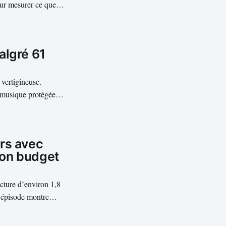
our mesurer ce que
rtitude. GPT-5.5
algré 61
 vertigineuse.
a musique protégée
 nouveau cap financier
rs avec
son budget
cture d’environ 1,8
L’épisode montre
 automatisées en
.