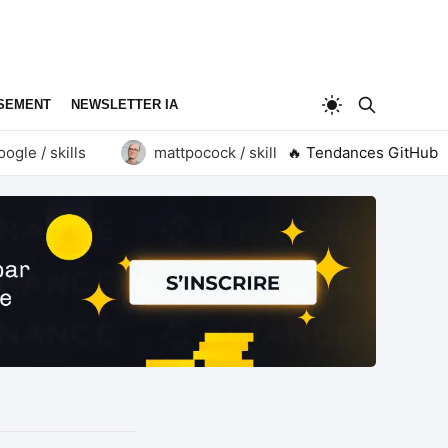
SEMENT
NEWSLETTER IA
le / skills
mattpocock / skills
🔥 Tendances GitHub
goauthentik / au