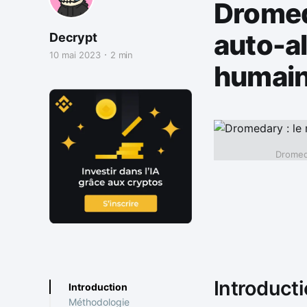
Dromed
auto-a
Decrypt
10 mai 2023
2 min
humain
Dromeda
Introduct
Introduction
Méthodologie