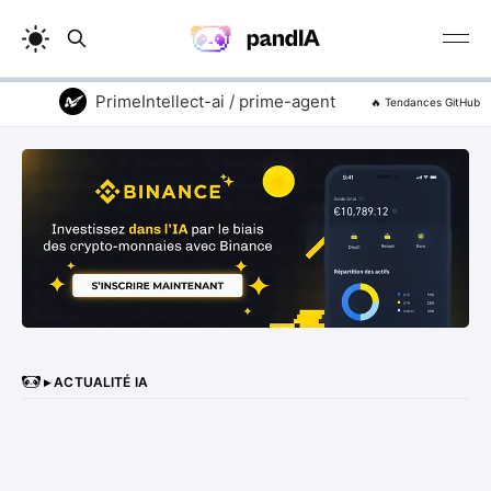
PrimeIntellect-ai / prime-agent
addyosmani 
🔥 Tendances GitHub
▸ ACTUALITÉ IA