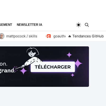
SEMENT
NEWSLETTER IA
mattpocock / skills
goauthentik / authentik
🔥 Tendances GitHub
hu