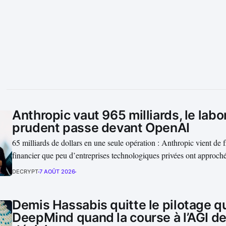
Anthropic vaut 965 milliards, le labo
prudent passe devant OpenAI
65 milliards de dollars en une seule opération : Anthropic vient de f
financier que peu d’entreprises technologiques privées ont approch
valorisation post-money de 965 milliards de dollars, le laboratoire
DECRYPT
7 AOÛT 2026
OpenAI et transforme le duel entre les deux acteurs américains en a
Demis Hassabis quitte le pilotage q
DeepMind quand la course à l’AGI de