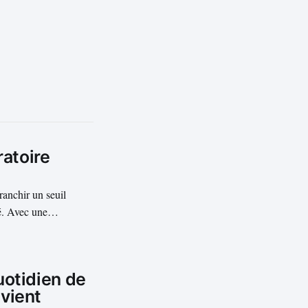
ratoire
ranchir un seuil
é. Avec une
 dépasse désormais
ffrontement pour la...
uotidien de
vient