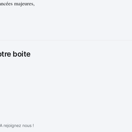
vancées majeures,
otre boite
IA rejoignez nous !