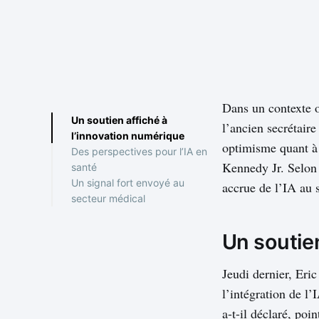
Dans un contexte où
Un soutien affiché à
l’ancien secrétair
l’innovation numérique
optimisme quant à 
Des perspectives pour l’IA en
Kennedy Jr. Selon 
santé
Un signal fort envoyé au
Défis à relever et freins
accrue de l’IA au s
secteur médical
persistants
Un soutie
Jeudi dernier, Eri
l’intégration de l
a-t-il déclaré, poi