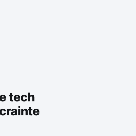
pe tech
crainte