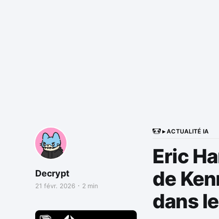
▸ ACTUALITÉ IA
Eric Ha
de Kenn
Decrypt
21 févr. 2026
2 min
dans le