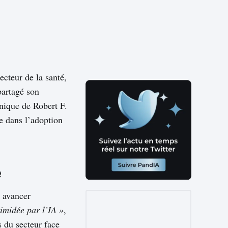
ecteur de la santé,
partagé son
hnique de Robert F.
e dans l’adoption
e
e avancer
timidée par l’IA »
,
s du secteur face