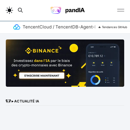
TencentCloud / TencentDB-Agent-Memory
a
🔥 Tendances GitHub
▸ ACTUALITÉ IA