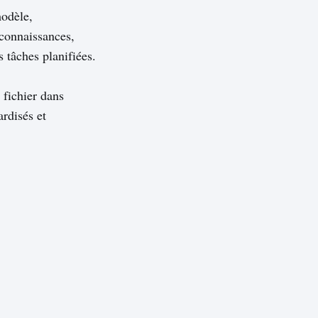
modèle,
 connaissances,
s tâches planifiées.
 fichier dans
ardisés et