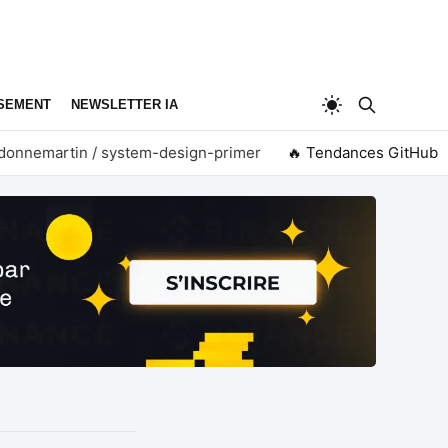
SEMENT
NEWSLETTER IA
nemartin / system-design-primer
🔥 Tendances GitHub
firecrawl / pdf-insp