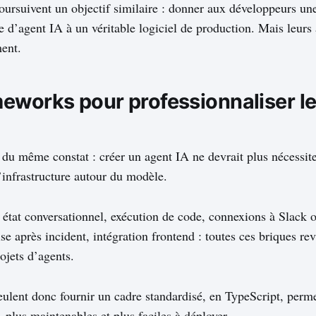
oursuivent un objectif similaire : donner aux développeurs un
e d’agent IA à un véritable logiciel de production. Mais leurs
ment.
eworks pour professionnaliser l
t du même constat : créer un agent IA ne devrait plus nécessite
l’infrastructure autour du modèle.
, état conversationnel, exécution de code, connexions à Slack
ise après incident, intégration frontend : toutes ces briques re
ojets d’agents.
lent donc fournir un cadre standardisé, en TypeScript, perme
, plus maintenables et plus faciles à déployer.