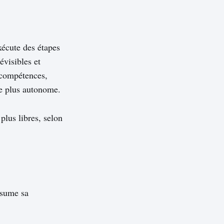
écute des étapes
évisibles et
 compétences,
re plus autonome.
plus libres, selon
ésume sa