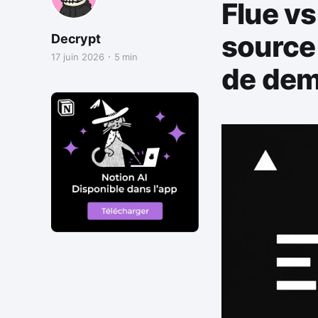
Flue vs
source 
Decrypt
17 juin 2026
5 min
de dem