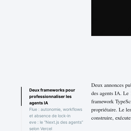
Deux annonces publi
Deux frameworks pour
des agents IA. Le 
professionnaliser les
framework TypeScr
agents IA
propriétaire. Le l
Flue : autonomie, workflows
et absence de lock-in
construire, exécut
eve : le “Next.js des agents”
selon Vercel