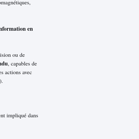
romagnétiques,
information en
ision ou de
ndu
, capables de
es actions avec
).
ent impliqué dans