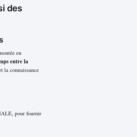
si des
s
 montée en
mps entre la
et la connaissance
 MALE, pour fournir