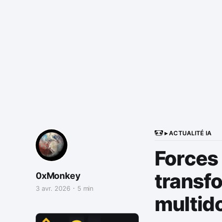
▸ ACTUALITÉ IA
Forces 
transf
0xMonkey
3 avr. 2026
5 min
multid