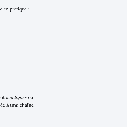
e en pratique :
ent
kinétiques
ou
iée à une chaîne