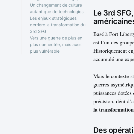
Un changement de culture
L’intégration massive des
Le 3rd SFG,
autant que de technologies
capteurs et des données
Les enjeux stratégiques
Guerre électronique,
De l’opérateur
américaine
derrière la transformation du
cyber et spectre invisible
“commando” à
3rd SFG
l’opérateur “systémique”
Basé à Fort Libert
Vers une guerre de plus en
Entraînement et
S’adapter à des
est l’un des groupe
plus connectée, mais aussi
expérimentation
adversaires de plus en
Historiquement eng
plus vulnérable
permanente
plus technologisés
Un modèle observé bien
accumulé une expé
au-delà des États-Unis
Mais le contexte s
guerres asymétriqu
puissances dotées 
précision, déni d’
la transformation
Des opérati