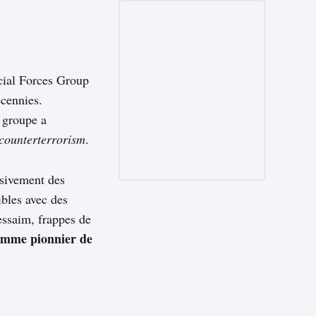
cial Forces Group
écennies.
 groupe a
counterterrorism
.
ssivement des
bles avec des
essaim, frappes de
omme pionnier de