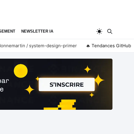
SEMENT
NEWSLETTER IA
nemartin / system-design-primer
🔥 Tendances GitHub
firecrawl / pdf-inspe