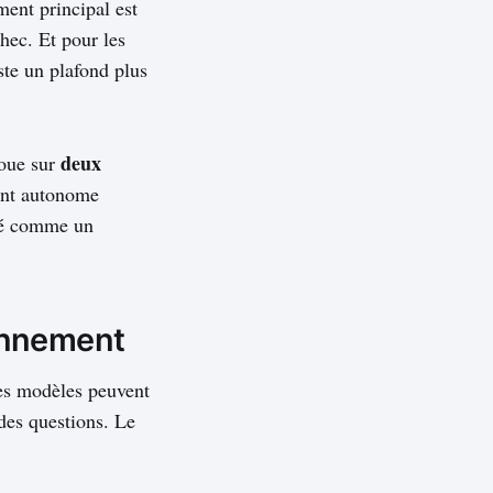
ment principal est
hec. Et pour les
ste un plafond plus
deux
houe sur
ent autonome
aité comme un
sonnement
 les modèles peuvent
des questions. Le