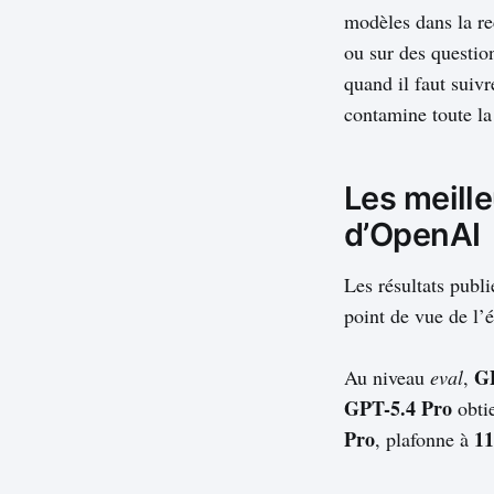
modèles dans la re
ou sur des questio
quand il faut suivr
contamine toute la
Les meille
d’OpenAI
Les résultats publ
point de vue de l’
G
Au niveau
eval
,
GPT-5.4 Pro
obti
Pro
1
, plafonne à