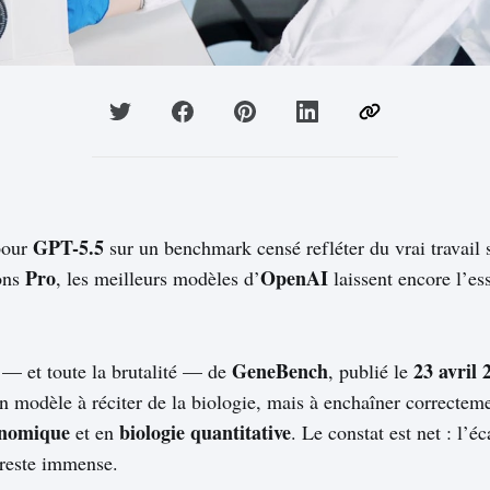
GPT-5.5
pour
sur un benchmark censé refléter du vrai travail
Pro
OpenAI
sons
, les meilleurs modèles d’
laissent encore l’es
GeneBench
23 avril 
t — et toute la brutalité — de
, publié le
un modèle à réciter de la biologie, mais à enchaîner correctem
nomique
biologie quantitative
et en
. Le constat est net : l’é
e reste immense.