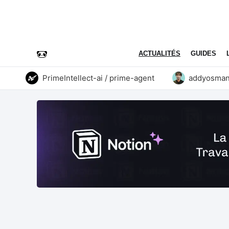
ACTUALITÉS
GUIDES
PrimeIntellect-ai / prime-agent
addyosmani / a