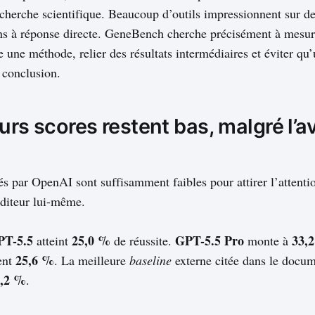
cherche scientifique. Beaucoup d’outils impressionnent sur de
ns à réponse directe. GeneBench cherche précisément à mesure
e une méthode, relier des résultats intermédiaires et éviter qu’
 conclusion.
urs scores restent bas, malgré l’
iés par OpenAI sont suffisamment faibles pour attirer l’attent
éditeur lui-même.
PT-5.5
25,0 %
GPT-5.5 Pro
33,
atteint
de réussite.
monte à
25,6 %
ent
. La meilleure
baseline
externe citée dans le docu
1,2 %
.