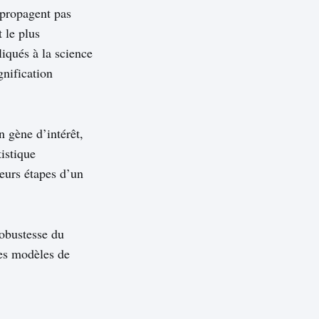
 propagent pas
 le plus
liqués à la science
gnification
n gène d’intérêt,
tistique
ieurs étapes d’un
robustesse du
les modèles de