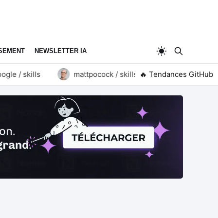
SEMENT
NEWSLETTER IA
 / skills
mattpocock / skills
🔥 Tendances GitHub
goauthentik / aut