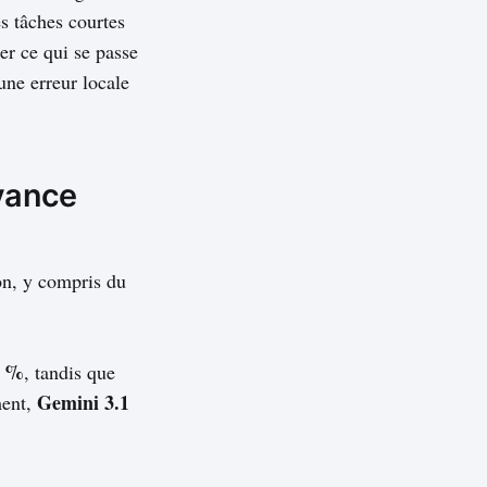
s tâches courtes
r ce qui se passe
une erreur locale
avance
ion, y compris du
2 %
, tandis que
Gemini 3.1
ment,