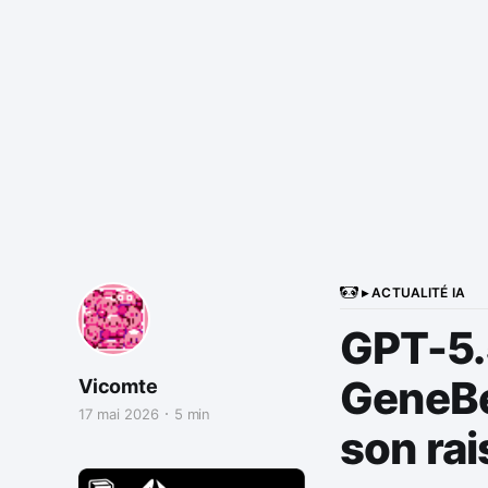
▸ ACTUALITÉ IA
GPT-5.
GeneBe
Vicomte
17 mai 2026
5 min
son ra