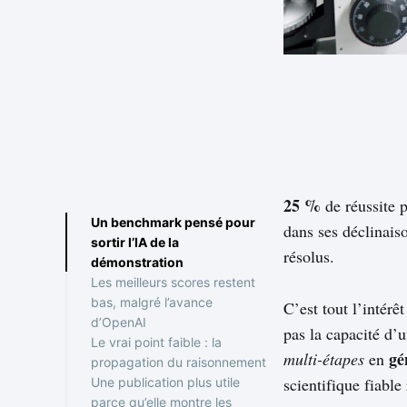
25 %
de réussite 
Un benchmark pensé pour
dans ses déclinai
sortir l’IA de la
résolus.
démonstration
Les meilleurs scores restent
bas, malgré l’avance
C’est tout l’intérê
d’OpenAI
pas la capacité d’
Le vrai point faible : la
gé
multi-étapes
en
propagation du raisonnement
scientifique fiabl
Une publication plus utile
parce qu’elle montre les