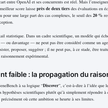
écart entre OpenAI et ses concurrents est réel. Mais l’enseigne
près de deux tiers
 meilleur score laisse
des évaluations en éc
20 %
u pour une large part des cas complexes, le seuil des
re
ception.
tail statistique. Dans un cadre scientifique, un modèle qui éc
— ou davantage — ne peut pas être considéré comme un ag
ssister, proposer, suggérer ; il ne peut pas, à ce stade, être tr
e raisonnement expérimental.
int faible : la propagation du rai
Discover
eneBench à sa logique “
”, c’est-à-dire à l’idée que
es hypothèses scientifiques plutôt qu’à simplement répondre à 
récisément où cette ambition se heurte à ses limites.