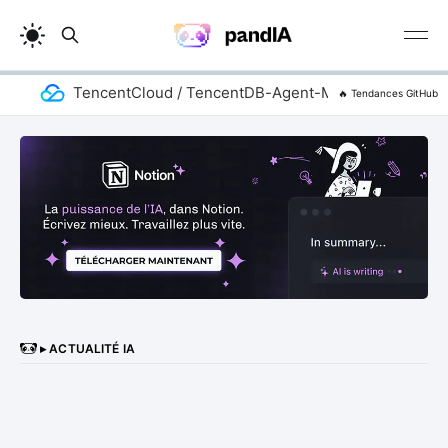
TencentCloud / TencentDB-Agent-Memory
ad
🔥 Tendances GitHub
▸ ACTUALITÉ IA