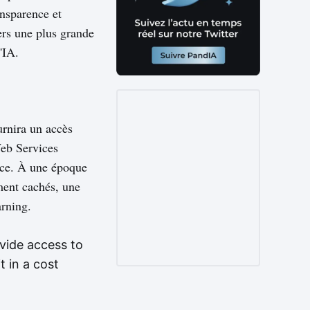
ansparence et
ers une plus grande
'IA.
urnira un accès
eb Services
rce. À une époque
ment cachés, une
arning.
vide access to
t in a cost