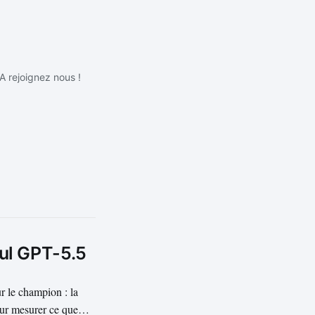
IA rejoignez nous !
eul GPT-5.5
r le champion : la
our mesurer ce que