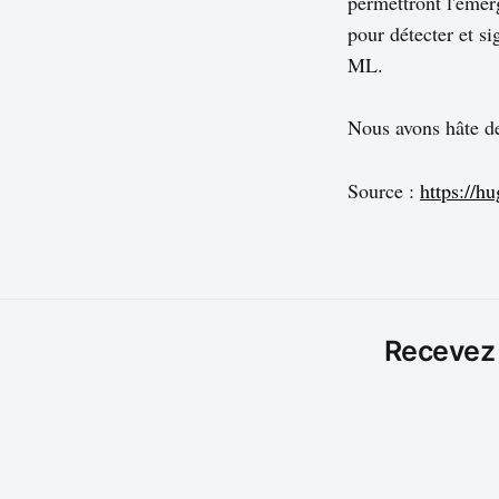
permettront l'émer
pour détecter et si
ML.
Nous avons hâte de
Source :
https://h
Recevez l