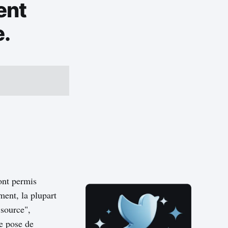
ent
e.
 ont permis
ent, la plupart
 source",
e pose de