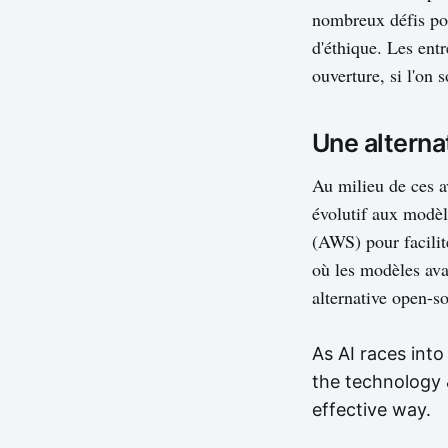
nombreux défis pou
d'éthique. Les ent
ouverture, si l'on 
Une alterna
Au milieu de ces 
évolutif aux modè
(AWS) pour facili
où les modèles ava
alternative open-so
As AI races int
the technology &
effective way.