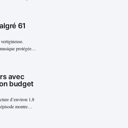
rtitude. GPT-5.5
algré 61
 vertigineuse.
a musique protégée
 nouveau cap financier
rs avec
son budget
cture d’environ 1,8
L’épisode montre
 automatisées en
.