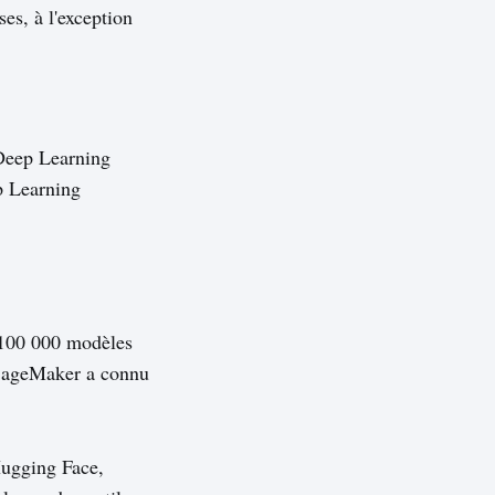
ses, à l'exception
 Deep Learning
p Learning
 100 000 modèles
 SageMaker a connu
 Hugging Face,