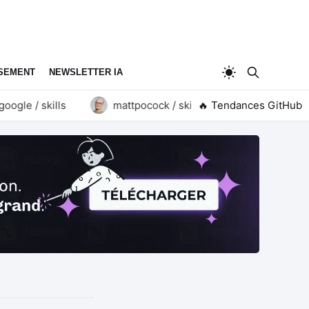
SEMENT
NEWSLETTER IA
gle / skills
mattpocock / skills
🔥 Tendances GitHub
goauthentik / a