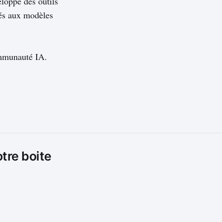
eloppe des outils
liés aux modèles
ommunauté IA.
otre boite