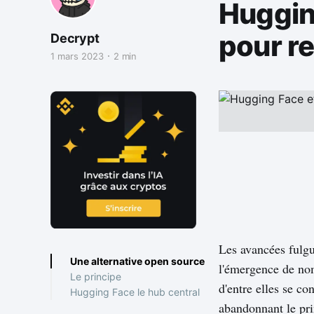
Huggin
pour re
Decrypt
1 mars 2023
2 min
Les avancées fulgur
Une alternative open source
l'émergence de nom
Le principe
d'entre elles se co
Hugging Face le hub central
abandonnant le pri