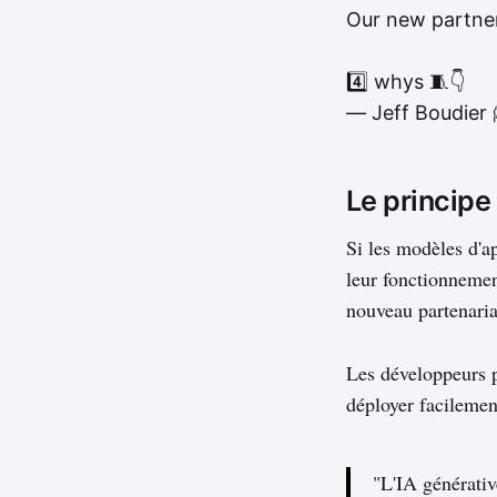
Our new partne
4️⃣ whys 🧵👇
— Jeff Boudier 
Le principe
Si les modèles d'ap
leur fonctionnemen
nouveau partenaria
Les développeurs pe
déployer facilemen
"L'IA générativ