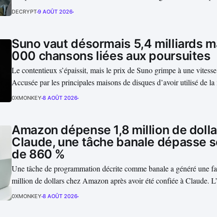
valent réellement les modèles lorsqu’ils doivent raisonner sous ince
DECRYPT
9 AOÛT 2026
Thinking avait placé l’Espagne au sommet...
Suno vaut désormais 5,4 milliards m
000 chansons liées aux poursuites
Le contentieux s’épaissit, mais le prix de Suno grimpe à une vitesse
Accusée par les principales maisons de disques d’avoir utilisé de l
pour entraîner ses modèles, la startup vient pourtant de franchir un
0XMONKEY
8 AOÛT 2026
: 400 millions de dollars levés et une valorisation...
Amazon dépense 1,8 million de dolla
Claude, une tâche banale dépasse 
de 860 %
Une tâche de programmation décrite comme banale a généré une fa
million de dollars chez Amazon après avoir été confiée à Claude. 
comment un agent de code peut transformer quelques modifications
0XMONKEY
8 AOÛT 2026
dépense hors de contrôle lorsque chaque appel au modèle, chaque..