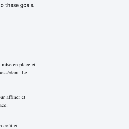
to these goals.
r mise en place et
 possèdent. Le
ur affiner et
ace.
n coût et