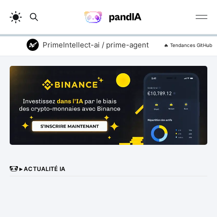
PrimeIntellect-ai / prime-agent
addyosmani 
🔥 Tendances GitHub
▸ ACTUALITÉ IA