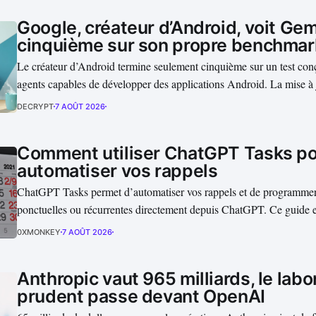
Google, créateur d’Android, voit Gemi
cinquième sur son propre benchmar
Le créateur d’Android termine seulement cinquième sur un test con
agents capables de développer des applications Android. La mise à
Bench place Claude Fable 5 en tête, tandis que les modèles Gemini
DECRYPT
7 AOÛT 2026
convertir leur avantage industriel en résultats convaincants....
Comment utiliser ChatGPT Tasks p
automatiser vos rappels
ChatGPT Tasks permet d’automatiser vos rappels et de programmer 
ponctuelles ou récurrentes directement depuis ChatGPT. Ce guide
créer une tâche, définir une date et une heure, activer les notificati
0XMONKEY
7 AOÛT 2026
supprimer un rappel, ainsi que les limites à connaître avant de lui co
Anthropic vaut 965 milliards, le labo
prudent passe devant OpenAI