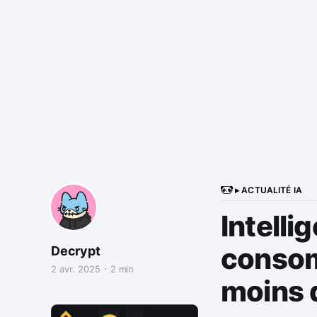
▸ ACTUALITÉ IA
Intelli
consom
Decrypt
2 avr. 2025
2 min
moins 