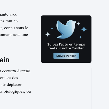
nante avec
ns tout en
t, connu sous le
ionnant avec une
ain
au cerveau humain.
itement des
n de déplacer
ux biologiques, où