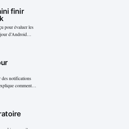
ni finir
k
çu pour évaluer les
 jour d’Android
 de Google peinent à
our
des notifications
 explique comment
ons, modifier ou
nfier des...
ratoire