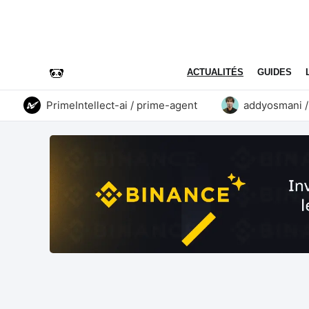
ACTUALITÉS
GUIDES
PrimeIntellect-ai / prime-agent
addyosmani / agen