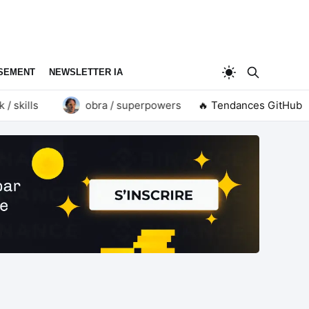
SEMENT
NEWSLETTER IA
ills
obra / superpowers
🔥 Tendances GitHub
goauthentik / authent