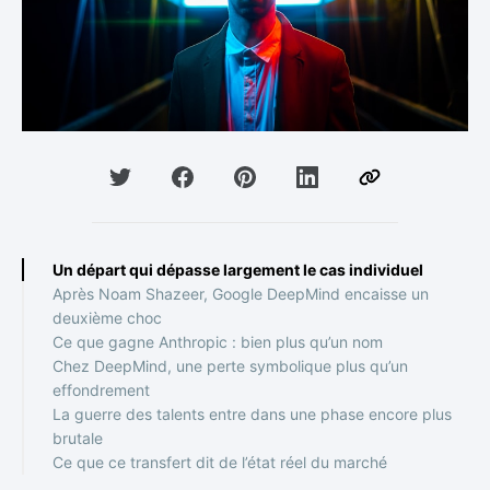
Un départ qui dépasse largement le cas individuel
Après Noam Shazeer, Google DeepMind encaisse un
deuxième choc
Ce que gagne Anthropic : bien plus qu’un nom
Chez DeepMind, une perte symbolique plus qu’un
effondrement
La guerre des talents entre dans une phase encore plus
brutale
Ce que ce transfert dit de l’état réel du marché