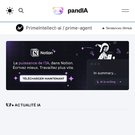
PrimeIntellect-ai / prime-agent
addyosmani 
🔥 Tendances GitHub
▸ ACTUALITÉ IA