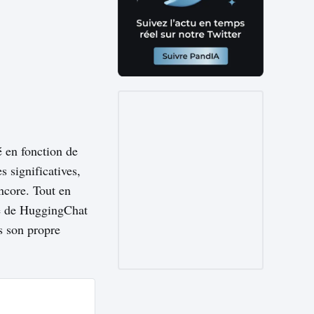
é en fonction de
s significatives,
ncore. Tout en
ode de HuggingChat
ns son propre