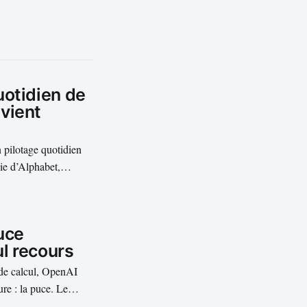
uotidien de
vient
pilotage quotidien
gie d’Alphabet,
oncé le 5 août 2026,
 comme entrée dans...
uce
ul recours
s de calcul, OpenAI
ure : la puce. Le
d’un composant dédié