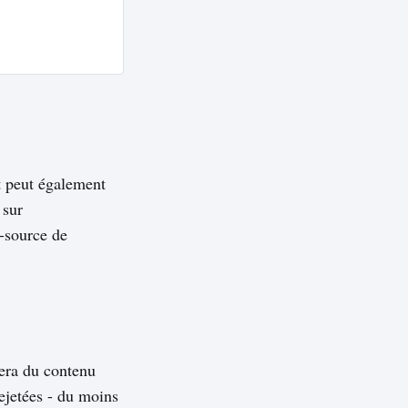
t peut également
 sur
-source de
rera du contenu
ejetées - du moins