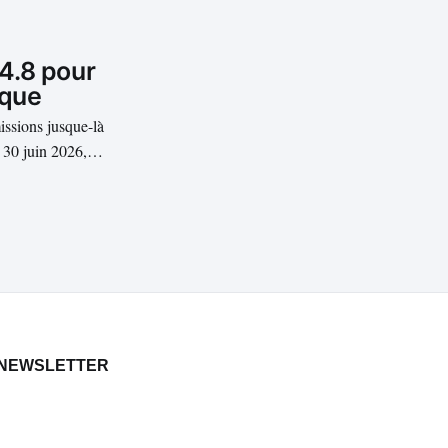
4.8 pour
ique
issions jusque-là
 30 juin 2026,
e de celles d’Opus
NEWSLETTER