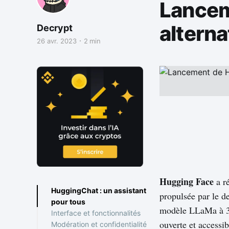
Lancem
altern
Decrypt
26 avr. 2023
2 min
Hugging Face
a r
HuggingChat : un assistant
propulsée par le d
pour tous
modèle LLaMa à 30
Interface et fonctionnalités
ouverte et accessib
Modération et confidentialité