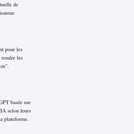
tuelle de
isateur.
t pour les
 rendre les
oir".
tGPT basée sur
IA selon leurs
a plateforme.