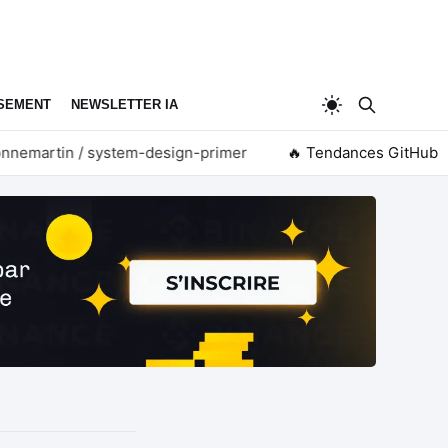
SEMENT
NEWSLETTER IA
martin / system-design-primer
🔥 Tendances GitHub
firecrawl / pdf-inspec