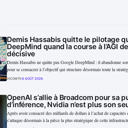
Demis Hassabis quitte le pilotage q
DeepMind quand la course à l’AGI de
décisive
Demis Hassabis ne quitte pas Google DeepMind : il abandonne son 
pour se consacrer à l’objectif qui structure désormais toute la straté
l’intelligence artificielle générale — ou AGI. Le remaniement, ann
VICOMTE
6 AOÛT 2026
intervient alors que Google considère la compétition technologique
OpenAI s’allie à Broadcom pour sa p
d’inférence, Nvidia n’est plus son se
Après avoir consacré des milliards de dollars à l’achat de capacité
s’attaque désormais à la pièce la plus stratégique de cette infrastruct
groupe a annoncé le 24 juin 2026, avec Broadcom, la conception 