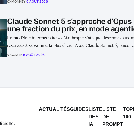
0XMONKEY
6 AOÛT 2026
à l’inférence des grands...
Claude Sonnet 5 s’approche d’Opus 
une fraction du prix, en mode agent
Le modèle « intermédiaire » d’Anthropic s’attaque désormais aux m
réservées à sa gamme la plus chère. Avec Claude Sonnet 5, lancé le
l’entreprise veut rapprocher les performances d’un modèle agentiqu
VICOMTE
5 AOÛT 2026
4.8, tout en maintenant une facture nettement inférieure....
ACTUALITÉS
GUIDES
LISTE
LISTE
TOP
DES
DE
100
icielle.
IA
PROMPT