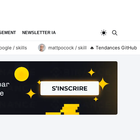
SEMENT
NEWSLETTER IA
e / skills
mattpocock / skills
🔥 Tendances GitHub
goauthentik / au