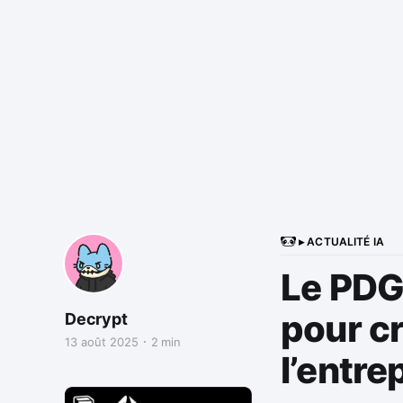
▸ ACTUALITÉ IA
Le PDG 
pour c
Decrypt
13 août 2025
2 min
l’entre