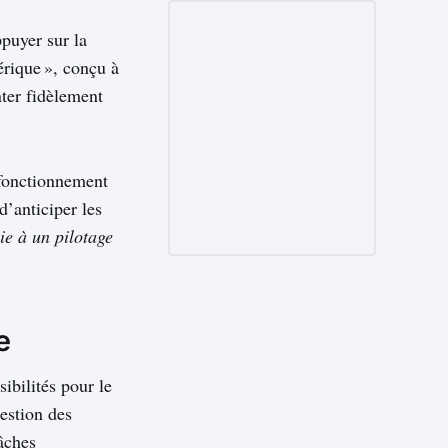
ppuyer sur la
érique », conçu à
nter fidèlement
 fonctionnement
d’anticiper les
ie à un pilotage
e
sibilités pour le
gestion des
tâches