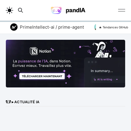
PrimeIntellect-ai / prime-agent
addyosmani / a
🔥 Tendances GitHub
▸ ACTUALITÉ IA