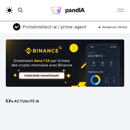
PrimeIntellect-ai / prime-agent
vitali87 / co
🔥 Tendances GitHub
▸ ACTUALITÉ IA