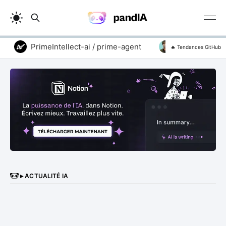
PrimeIntellect-ai / prime-agent
addyosmani / ag
🔥 Tendances GitHub
▸ ACTUALITÉ IA