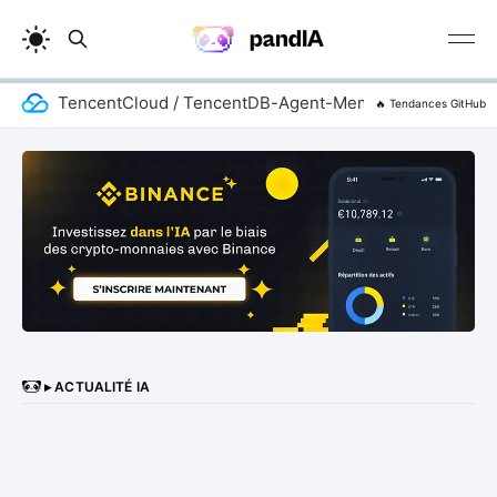
TencentCloud / TencentDB-Agent-Memory
zhaox
🔥 Tendances GitHub
▸ ACTUALITÉ IA