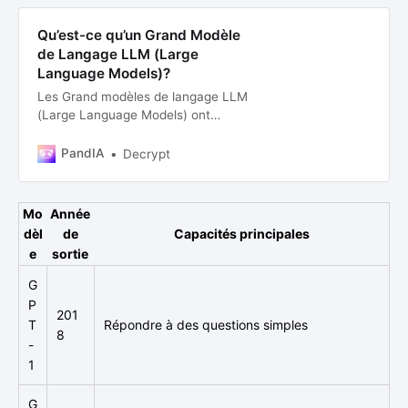
Qu’est-ce qu’un Grand Modèle
de Langage LLM (Large
Language Models)?
Les Grand modèles de langage LLM
(Large Language Models) ont
profondément transformé le
domaine de l’intelligence artificielle
PandIA
Decrypt
et du traitement automatique du
langage. Dans cet article, nous
allons découvrir ce qu’est un LLM,
Mo
Année
comment il fonctionne, et quelques
dèl
de
Capacités principales
applications clés de ces modèles.
e
sortie
Com…
G
P
201
T
Répondre à des questions simples
8
-
1
G