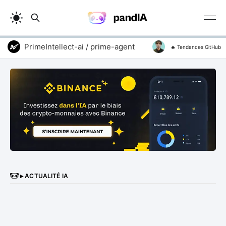
PrimeIntellect-ai / prime-agent
addyosmani / agent
🔥 Tendances GitHub
▸ ACTUALITÉ IA