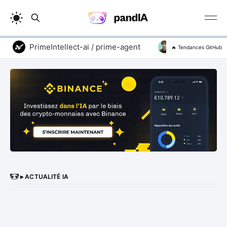
PrimeIntellect-ai / prime-agent
addyosmani / ag
🔥 Tendances GitHub
▸ ACTUALITÉ IA