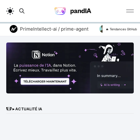
PrimeIntellect-ai / prime-agent
addyosmani / ag
🔥 Tendances GitHub
▸ ACTUALITÉ IA