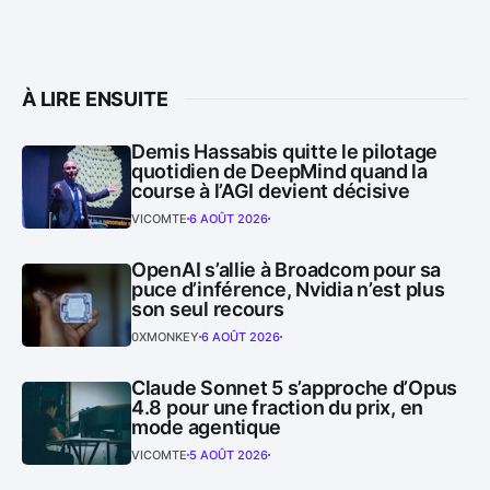
À LIRE ENSUITE
Demis Hassabis quitte le pilotage
quotidien de DeepMind quand la
course à l’AGI devient décisive
VICOMTE
6 AOÛT 2026
OpenAI s’allie à Broadcom pour sa
puce d’inférence, Nvidia n’est plus
son seul recours
0XMONKEY
6 AOÛT 2026
Claude Sonnet 5 s’approche d’Opus
4.8 pour une fraction du prix, en
mode agentique
VICOMTE
5 AOÛT 2026