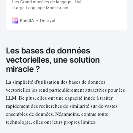
Les Grand modèles de langage LLM
(Large Language Models) ont
profondément transformé le
domaine de l’intelligence artificielle
PandIA
Decrypt
et du traitement automatique du
langage. Dans cet article, nous
allons découvrir ce qu’est un LLM,
comment il fonctionne, et quelques
Les bases de données
applications clés de ces modèles.
Com…
vectorielles, une solution
miracle ?
La simplicité d'utilisation des bases de données
vectorielles les rend particulièrement attractives pour les
LLM. De plus, elles ont une capacité innée à traiter
rapidement des recherches de similarité sur de vastes
ensembles de données. Néanmoins, comme toute
technologie, elles ont leurs propres limites.