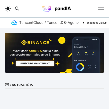
TencentCloud / TencentDB-Agent-Memory
a
🔥 Tendances GitHub
▸ ACTUALITÉ IA