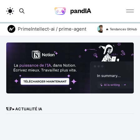
PrimeIntellect-ai / prime-agent
addyosmani / age
🔥 Tendances GitHub
▸ ACTUALITÉ IA