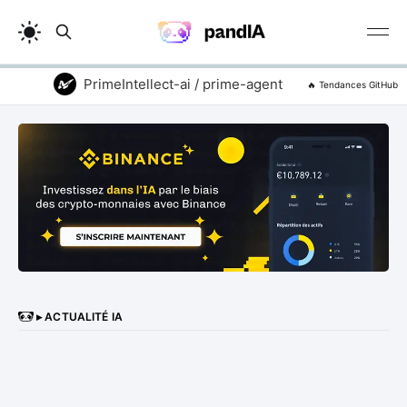
PrimeIntellect-ai / prime-agent
addyosmani 
🔥 Tendances GitHub
▸ ACTUALITÉ IA