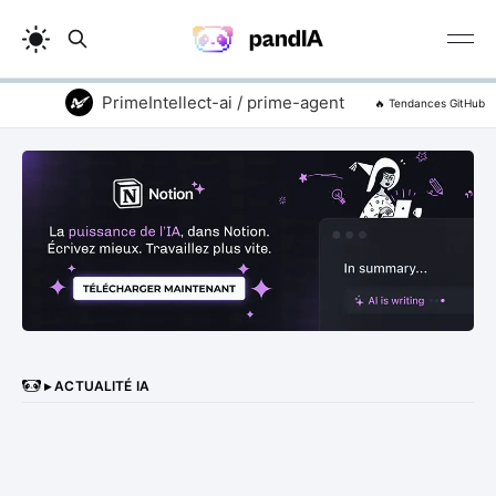
PrimeIntellect-ai / prime-agent
vitali87 / 
🔥 Tendances GitHub
▸ ACTUALITÉ IA