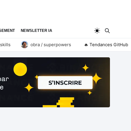
SEMENT
NEWSLETTER IA
s
obra / superpowers
goauthentik / authentik
🔥 Tendances GitHub