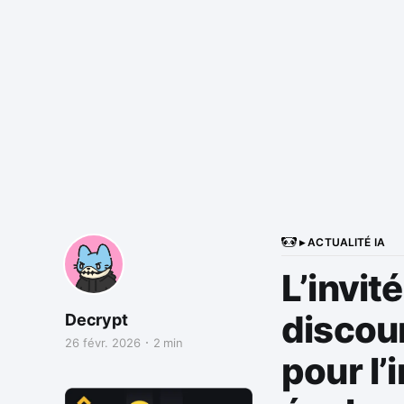
▸ ACTUALITÉ IA
L’invit
discour
Decrypt
26 févr. 2026
2 min
pour l’