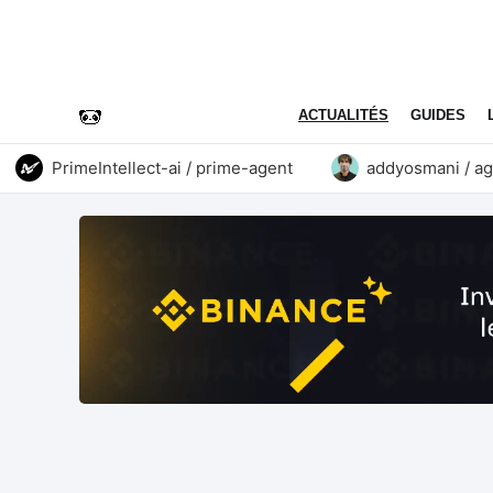
ACTUALITÉS
GUIDES
PrimeIntellect-ai / prime-agent
addyosmani / agent-s