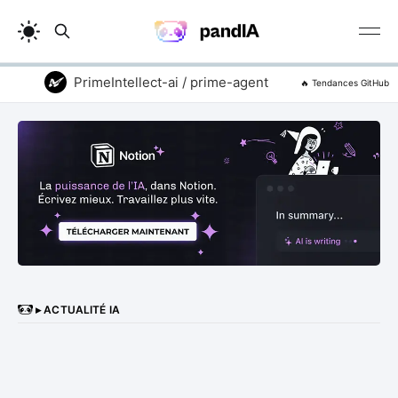
PrimeIntellect-ai / prime-agent
addyosmani /
🔥 Tendances GitHub
▸ ACTUALITÉ IA