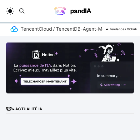
TencentCloud / TencentDB-Agent-Memory
add
🔥 Tendances GitHub
▸ ACTUALITÉ IA