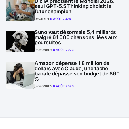
Dix IA prédisent le Mondial 2026,
seul GPT-5.5 Thinking choisit le
futur champion
DECRYPT
9 AOÛT 2026
Suno vaut désormais 5,4 milliards
malgré 61 000 chansons liées aux
poursuites
0XMONKEY
8 AOÛT 2026
Amazon dépense 1,8 million de
dollars avec Claude, une tâche
banale dépasse son budget de 860
%
0XMONKEY
8 AOÛT 2026