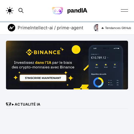
PrimeIntellect-ai / prime-agent
vitali87 / code
🔥 Tendances GitHub
▸ ACTUALITÉ IA