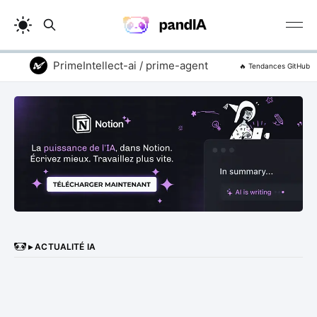
PrimeIntellect-ai / prime-agent
addyosmani / 
🔥 Tendances GitHub
▸ ACTUALITÉ IA