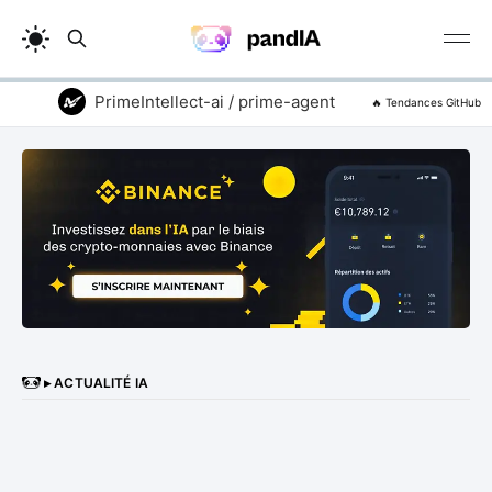
PrimeIntellect-ai / prime-agent
addyosmani 
🔥 Tendances GitHub
▸ ACTUALITÉ IA